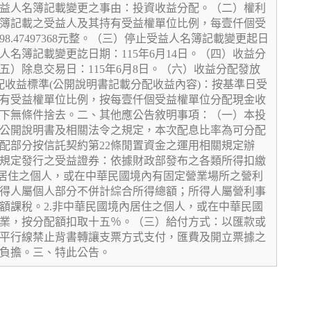
益人名簿記載變更之事由：投資收益分配。（二）權利
簿記載之受益人及其持有受益權單位比例，每壹仟個受
.47497368元整。（三）停止受益人名簿記載變更起日
益人名簿記載變更訖日期：115年6月14日。（四）收益分
（五）除息交易日：115年6月8日。（六）收益分配發放
分配收益標準(公開說明書記載分配收益內容)：按基準日受
有受益權單位比例，按每壹仟個受益權單位分配現金收
下無條件捨去。二、其他應公告敘明事項：（一）本投
公開說明書及相關法令之規定，本次配息比率為可分配
配部分按信託契約第22條閒置資金之運用相關規定辦
規定發行之受益證券：依據財政部發布之各類所得扣繳
內居住之個人，或在中華民國境內有固定營業場所之營利
得人屬個人部分不併計綜合所得總額；所得人屬營利事
額課稅。2.非中華民國境內居住之個人，或在中華民國
業，按分配額扣取十五％。（三）給付方式：以匯款或
平行線禁止背書轉讓支票方式支付，匯費及開立票據之
負擔。三、特此公告。