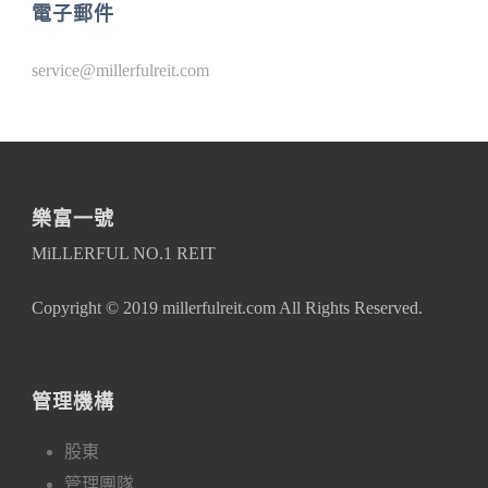
電子郵件
service@millerfulreit.com
樂富一號
MiLLERFUL NO.1 REIT
Copyright © 2019 millerfulreit.com All Rights Reserved.
管理機構
股東
管理團隊