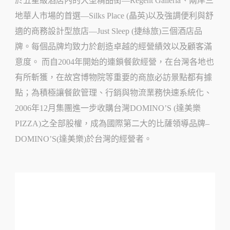
於五星級酒店內的大型精品街—Regent Galleria、兩岸三
地華人市場的首選—Silks Place (晶英)以及強調便利與舒
適的商務設計型旅店—Just Sleep (捷絲旅)三個酒店品
牌。每個品牌均致力於創造卓越的經營績效以及顧客滿
意度。 而自2004年開始的連鎖餐飲經營，在台灣各地也
有所斬獲，在故宮博物院等重要的商旅必訪景點都有據
點；為積極讓餐飲管理、行銷與物流業務快速系統化、
2006年12月集團進一步收購台灣DOMINO’S (達美樂
PIZZA)之全部股權，成為國際第二大的比薩領導品牌–
DOMINO’S(達美樂)於台灣的經營者。