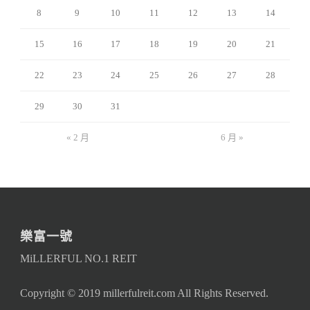
8
9
10
11
12
13
14
15
16
17
18
19
20
21
22
23
24
25
26
27
28
29
30
31
« 2 月
6 月 »
樂富一號
MiLLERFUL NO.1 REIT
Copyright © 2019 millerfulreit.com All Rights Reserved.