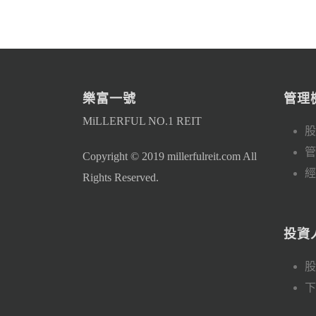
樂富一號
管理
MiLLERFUL NO.1 REIT
股
管
Copyright © 2019 millerfulreit.com All
經
Rights Reserved.
投資
股
下