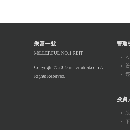
樂富一號
管理
MiLLERFUL NO.1 REIT
股
管
Copyright © 2019 millerfulreit.com All
經
Rights Reserved.
投資
股
下